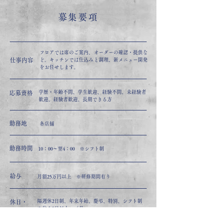
募集要項
フロアでは席のご案内、オーダーの確認・提供な
仕事内容
ど。
キッチンでは仕込みと調理、新メニュー開発
をお任せします。
学歴・年齢不問、学生歓迎、経験不問、未経験者
応募資格
歓迎、経験者歓迎、長期できる方
勤務地
各店舗
勤務時間
10：00～翌4：00 ※シフト制
給与
月額25万円以上 ※研修期間有り
隔週休2日制、年末年始、慶弔、特別、シフト制
休日・
※休み8日以上～／月
休暇
有給休暇