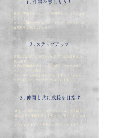
1 . 仕事を楽しもう！
最高の笑顔とサービスで、焼売を食べていただきま
しょう！
スタッフ個人のヤリガイとスキルアップを実感でき
る環境をご用意しています。
2 . ステップアップ
調理のみに限らず経営や人材教育、広告戦略なども
教えます。
緻密な評価制度を用いる為、頑張った分だけステッ
プアップできる環境です。
「いつか自分の店を持ちたい」と考えている方は、
色々な役立つスキルを身につけられます。
3 . 仲間と共に成長を目指す
スタッフ同士のコミュニケーションがとても活発！
良い意見は年齢関係なくドンドン取り上げていま
す。
あなたのアイデア・提案もお待ちしています！