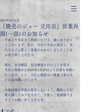
2025年2月21日
『焼売のジョー 立川店』営業再
開(一部)のお知らせ
平素より当店をご利用いただき、誠にありがと
うございます。先日、当店で火災が発生し、多
大なるご心配とご迷惑をおかけしましたことを
お詫び申し上げます。
現在、安全確認、安全確保されたことを受け、
当店１階部分を2025年2月26日より営業を再開い
たします。また、当店２階部分に修復工事が完
了次第再開いたします。
以後同様の事態が発生しないよう、徹底した対
策を講じておりますので、今後もご愛顧賜りま
すようお願い申し上げます。