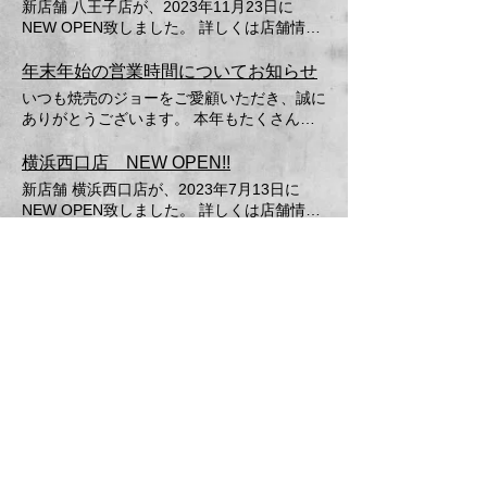
新店舗 八王子店が、2023年11月23日に
NEW OPEN致しました。 詳しくは店舗情報
ページをご覧ください。 皆様のご来店お待
ちしております。
年末年始の営業時間についてお知らせ
いつも焼売のジョーをご愛顧いただき、誠に
ありがとうございます。 本年もたくさんの
お客様にご来店いただき、心より感謝申し上
げます。 年末年始の営業時間につきまし
横浜西口店 NEW OPEN!!
て、下記のとおりご案内いたします。
新店舗 横浜西口店が、2023年7月13日に
NEW OPEN致しました。 詳しくは店舗情報
ページをご覧ください。 皆様のご来店お待
ちしております。
野毛店 NEW OPEN!!
新店舗 野毛店が、2023年2月17日にNEW
OPEN致します。 詳しくは店舗情報ページ
をご覧ください。 皆様のご来店お待ちして
おります。
【周年祭】焼売39円！？ドリンク99円！？
こんばんは！ 焼売のジョー歌舞伎町店で
す！ 実は１１月２７日で町田店が2周年で
す! 日頃来ていただいている皆様や、 まだま
だ焼売のジョーを ご存知ない方に向けて2日
1
2
/
間の 『周年祭』を実施します!! 対象時間は
両日とも 1７時から２８時となっておりま