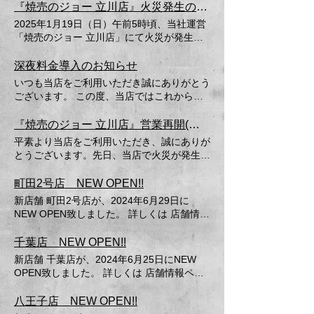
ちしております。
『焼売のジョー 立川店』火災発生のお詫びと臨時休業のお知らせ
2025年1月19日（日）午前5時頃、当社運営
「焼売のジョー 立川店」にて火災が発生し
ました。 近隣の皆様並びにお客様にご迷惑
をおかけいたしましたこと、心よりお詫び申
深夜料金導入のお知らせ
し上げます。 なお、今回の火災におきまし
いつも当店をご利用いただき誠にありがとう
て、幸いにも負傷者は発生しておりません。
ございます。 この度、当店ではこれからも
当面の間、「焼売のジョー 立川店」は臨時
変わらぬ品質・サービスを維持するため、
休業とさせていただきます。 営業再開日等
2025年4月10日より、22時00分以降ご来店
『焼売のジョー 立川店』営業再開(一部)のお知らせ
の詳細につきましては、確定次第改めて当ホ
のお客様から、深夜料金として、お会計の
平素より当店をご利用いただき、誠にありが
ームページにてお知らせさせていただきま
10％を頂戴いたします。 何卒ご理解の上、
とうございます。先日、当店で火災が発生
す。 今回の火災発生原因については、現在
今後とも変わらぬご愛顧を賜りますようお願
し、多大なるご心配とご迷惑をおかけしまし
警察及び消防により調査中であり、会社とし
い申し上げます。
たことをお詫び申し上げます。 現在、安全
町田2号店 NEW OPEN!!
て再発防止策の徹底を図ってまいる所存で
確認、安全確保されたことを受け、当店１階
す。
新店舗 町田2号店が、2024年6月29日に
部分を2025年2月26日より営業を再開いたし
NEW OPEN致しました。 詳しくは 店舗情報
ます。また、当店２階部分に修復工事が完了
ページ をご覧ください。 皆様のご来店お待
次第再開いたします。 以後同様の事態が発
ちしております。
千葉店 NEW OPEN!!
生しないよう、徹底した対策を講じておりま
新店舗 千葉店が、2024年6月25日にNEW
すので、今後もご愛顧賜りますようお願い申
OPEN致しました。 詳しくは 店舗情報ペー
し上げます。
ジ をご覧ください。 皆様のご来店お待ちし
ております。
八王子店 NEW OPEN!!