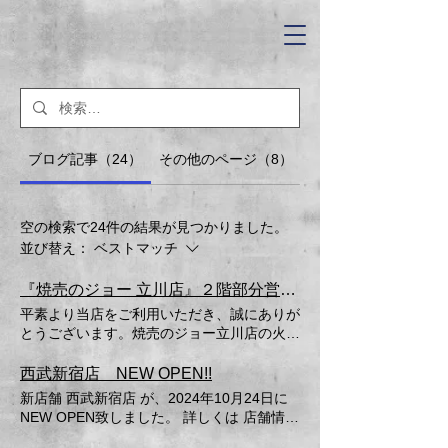
ブログ記事（24）
その他のページ（8）
空の検索で24件の結果が見つかりました。
並び替え：
ベストマッチ
『焼売のジョー 立川店』２階部分営業再開のお知らせ
平素より当店をご利用いただき、誠にありが
とうございます。焼売のジョー立川店の火災
発生により１階部分のみの営業を行っており
ましたが、２階部分の修復工事が本日完了し
西武新宿店 NEW OPEN!!
たため、１階２階にて営業を再開致します。
新店舗 西武新宿店 が、2024年10月24日に
今後とも『焼売のジョー 立川店』をよろし
NEW OPEN致しました。 詳しくは 店舗情報
くお願い申し上げます。
ページ をご覧ください。 皆様のご来店お待